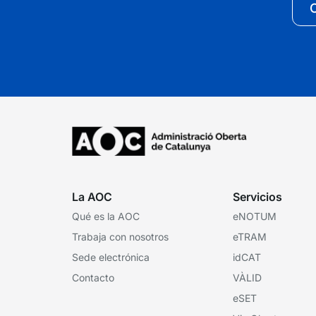
C
La AOC
Servicios
Qué es la AOC
eNOTUM
Trabaja con nosotros
eTRAM
Sede electrónica
idCAT
Contacto
VÀLID
eSET