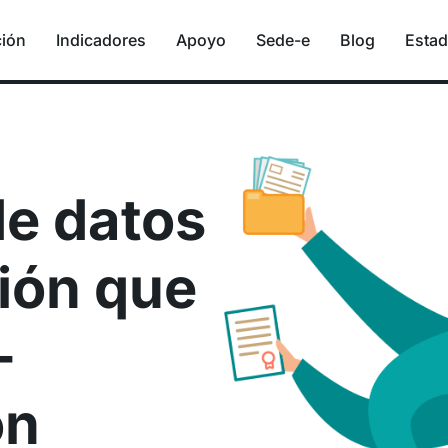
ción
Indicadores
Apoyo
Sede-e
Blog
Estad
de datos
ión que
-
ón