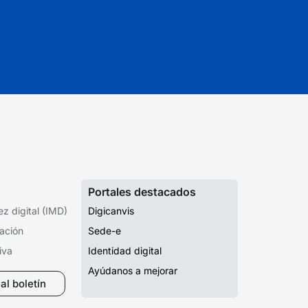
Portales destacados
z digital (IMD)
Digicanvis
ación
Sede-e
iva
Identidad digital
Ayúdanos a mejorar
al boletín