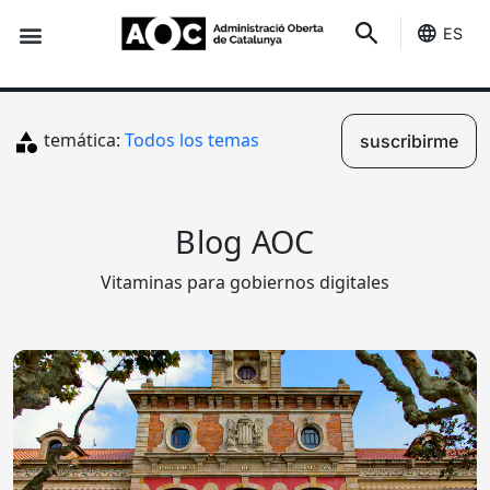
ES
Sede-e
Estado Servicios
temática:
Todos los temas
suscribirme
Blog AOC
Vitaminas para gobiernos digitales