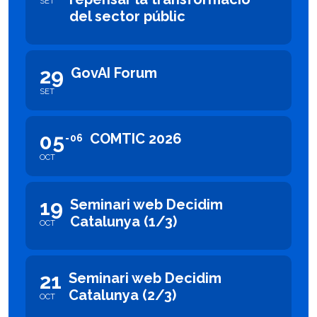
SET
del sector públic
29
GovAI Forum
SET
05
COMTIC 2026
06
OCT
19
Seminari web Decidim
Catalunya (1/3)
OCT
21
Seminari web Decidim
Catalunya (2/3)
OCT