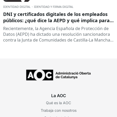
IDENTIDAD DIGITAL
·
IDENTIDAD Y FIRMA DIGITAL
DNI y certificados digitales de los empleados
públicos: ¿qué dice la AEPD y qué implica para
las administraciones?
Recientemente, la Agencia Española de Protección de
Datos (AEPD) ha dictado una resolución sancionadora
contra la Junta de Comunidades de Castilla-La Mancha
(exp. EXP202406805) que vuelve a poner el...
La AOC
Qué es la AOC
Trabaja con nosotros