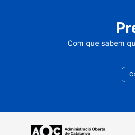
Pr
Com que sabem que 
C