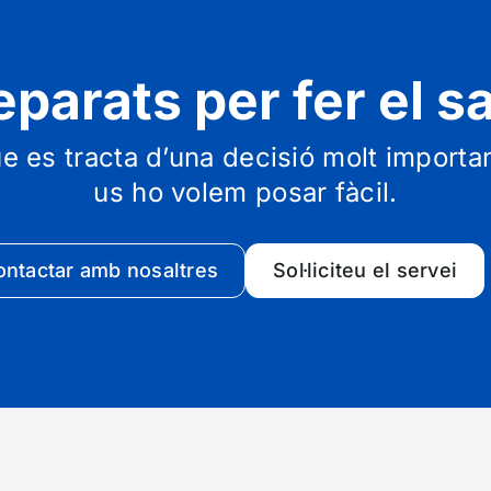
eparats per fer el sa
es tracta d’una decisió molt important
us ho volem posar fàcil.
ontactar amb nosaltres
Sol·liciteu el servei