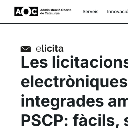
Serveis
Innovaci
Les licitacion
electròniques
integrades am
PSCP: fàcils,