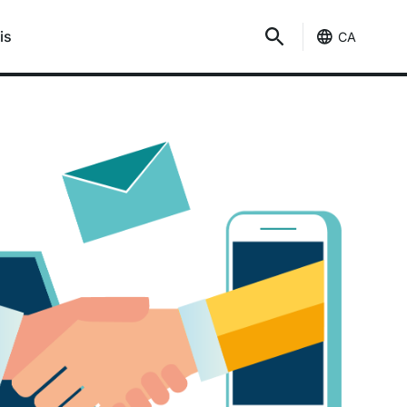
is
CA