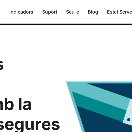
ó
Indicadors
Suport
Seu-e
Blog
Estat Serve
s
b la
 segures