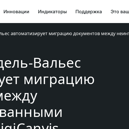
Инновации
Индикаторы
Поддержка
Это ва
льес автоматизирует миграцию документов между неи
дель-Вальес
ует миграцию
между
ованными
igiCanvis