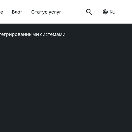
ше
Блог
Статус услуг
RU
нтегрированными системами: