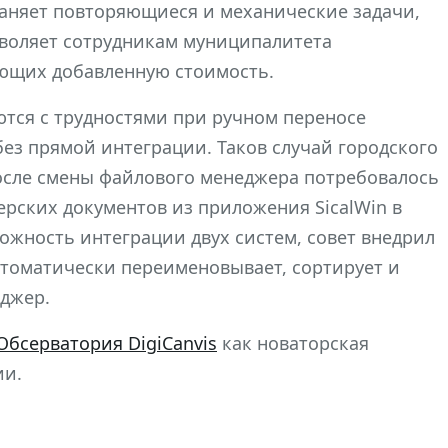
раняет повторяющиеся и механические задачи,
зволяет сотрудникам муниципалитета
ающих добавленную стоимость.
тся с трудностями при ручном переносе
з прямой интеграции. Таков случай городского
После смены файлового менеджера потребовалось
рских документов из приложения SicalWin в
жность интеграции двух систем, совет внедрил
втоматически переименовывает, сортирует и
еджер.
Обсерватория DigiCanvis
как новаторская
ии.