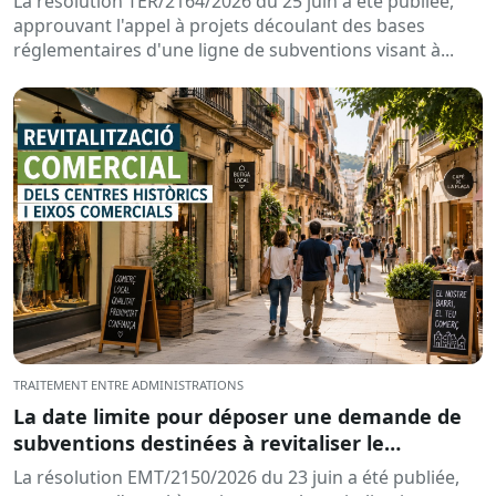
La résolution TER/2164/2026 du 25 juin a été publiée,
approuvant l'appel à projets découlant des bases
réglementaires d'une ligne de subventions visant à...
TRAITEMENT ENTRE ADMINISTRATIONS
La date limite pour déposer une demande de
subventions destinées à revitaliser le
commerce dans les centres historiques et les
La résolution EMT/2150/2026 du 23 juin a été publiée,