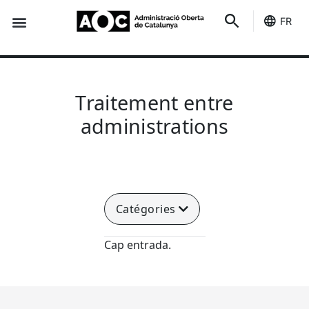
FR
Des indicateurs
C'est le tien
État des services
Traitement entre
administrations
Catégories
Cap entrada.