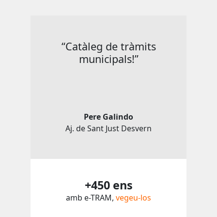
“Catàleg de tràmits
municipals!”
Pere Galindo
Aj. de Sant Just Desvern
+450 ens
amb e-TRAM,
vegeu-los