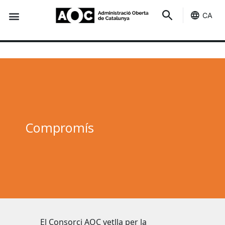
CA
Seu-e
Estat Serveis
Reconeixements, certificacions i
Compromís
El Consorci AOC vetlla per la