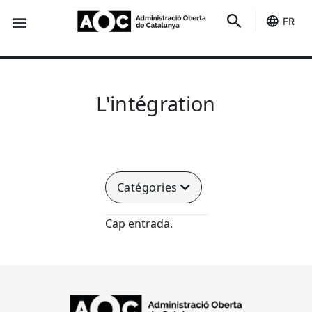
FR
Des indicateurs
C'est le tien
État des services
L'intégration
Catégories
Cap entrada.