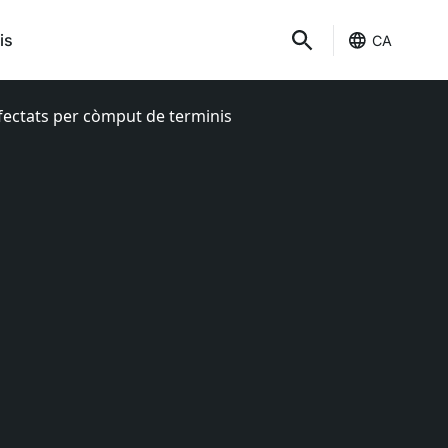
is
CA
s afectats per còmput de terminis