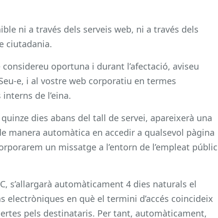
ble ni a través dels serveis web, ni a través dels
e ciutadania.
considereu oportuna i durant l’afectació, aviseu
 Seu-e, i al vostre web corporatiu en termes
 interns de l’eina.
quinze dies abans del tall de servei, apareixerà una
e manera automàtica en accedir a qualsevol pàgina
orporarem un missatge a l’entorn de l’empleat públic
C, s’allargarà automàticament 4 dies naturals el
ns electròniques en què el termini d’accés coincideix
bertes pels destinataris. Per tant, automàticament,