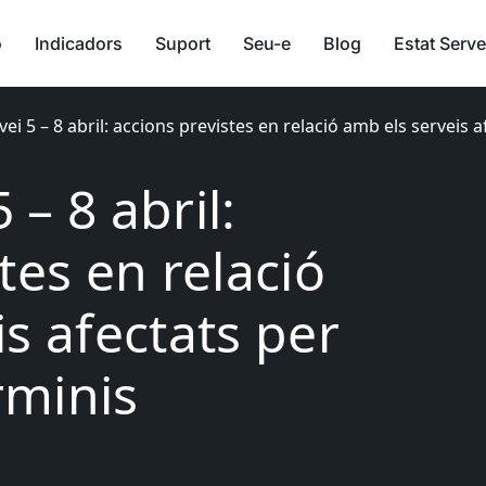
ó
Indicadors
Suport
Seu-e
Blog
Estat Serve
rvei 5 – 8 abril: accions previstes en relació amb els servei
 – 8 abril:
tes en relació
s afectats per
rminis