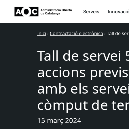
Serveis
Innovaci
Inici
›
Contractació electrònica
›
Tall de se
Tall de servei 5
accions previs
amb els servei
còmput de te
15 març 2024