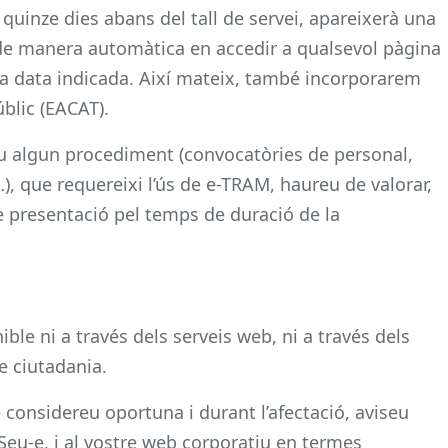
quinze dies abans del tall de servei, apareixerà una
e manera automàtica en accedir a qualsevol pàgina
a la data indicada. Així mateix, també incorporarem
úblic (EACAT).
iu algun procediment (convocatòries de personal,
), que requereixi l’ús de e-TRAM, haureu de valorar,
de presentació pel temps de duració de la
ble ni a través dels serveis web, ni a través dels
e ciutadania.
considereu oportuna i durant l’afectació, aviseu
 Seu-e, i al vostre web corporatiu en termes