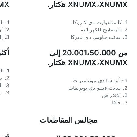
XNUMX،XNUMX هكتار.
UMX
1. كاستلفوليت دي لا روكا
1. بالاو سافيرديرا
2. المصابيح الكهربائية
2. أولردولا
3. سانت جاومي دي لييركا
3. إل موريل
من 20.001،50.000 إلى
أكثر من 
XNUMX،XNUMX هكتار.
1. النجاح
2. ماتارو
1 - أوليسا دي مونتسيرات
3. الشرفة
2. سانت فيليو دي يوبريغات
3. ليدا
2. الاقتراض
3. جافا
مجالس المقاطعات