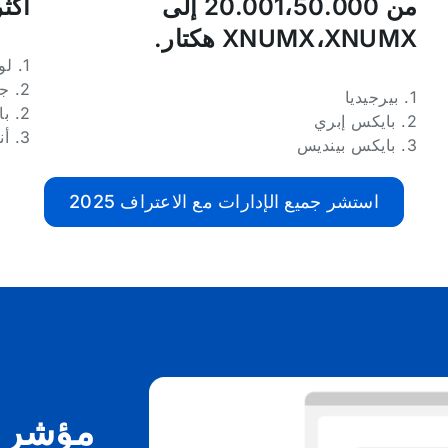
من 20.001،50.000 إلى
أكثر من 
XNUMX،XNUMX هكتار.
1. لوير يوبريجات
2. جيرونا
1. بيرجيديا
2. باجيس
2. بايكس إبري
3. أنويا
3. بايكس بينديس
استشر جميع الإدارات مع الاعتراف 2025
مؤشر ال