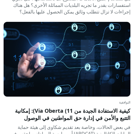
استفسارات بقدر ما تجريه البلديات المماثلة الأخرى؟ هل هناك
إجراءات لا تزال تتطلب وثائق يمكن الحصول عليها بالفعل؟
التوافقية
كيفية الاستفادة الجيدة من Via Oberta (11): إمكانية
التتبع والأمن في إدارة حق المواطنين في الوصول
في بعض الحالات، وخاصة بعد تقديم شكاوى إلى هيئة حماية
البيانات الكاتالونية (APDCAT) أو ممارسة المواطنين لحقهم في