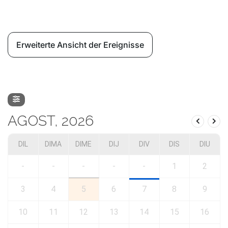
Erweiterte Ansicht der Ereignisse
AGOST, 2026
DIL
DIMA
DIME
DIJ
DIV
DIS
DIU
-
-
-
-
-
1
2
3
4
5
6
7
8
9
10
11
12
13
14
15
16