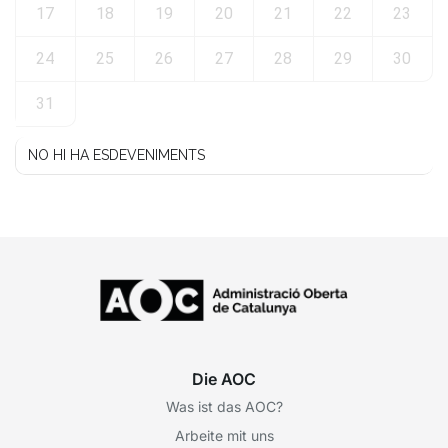
17
18
19
20
21
22
23
24
25
26
27
28
29
30
31
NO HI HA ESDEVENIMENTS
Die AOC
Was ist das AOC?
Arbeite mit uns