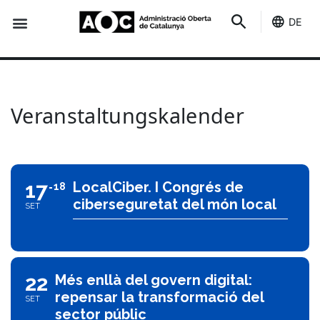
DE
Du dienst
Es ist deins
Veranstaltungskalender
Veranstaltungskalender
17
LocalCiber. I Congrés de
18
ciberseguretat del món local
SET
22
Més enllà del govern digital:
repensar la transformació del
SET
sector públic