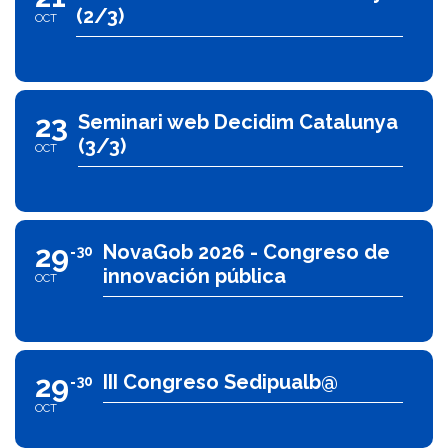
(2/3)
OCT
23
Seminari web Decidim Catalunya
(3/3)
OCT
29
NovaGob 2026 - Congreso de
30
innovación pública
OCT
29
III Congreso Sedipualb@
30
OCT