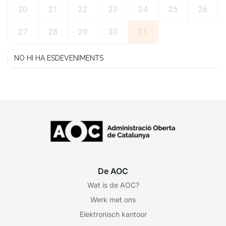
20
21
22
23
24
25
26
27
28
29
30
31
NO HI HA ESDEVENIMENTS
De AOC
Wat is de AOC?
Werk met ons
Elektronisch kantoor