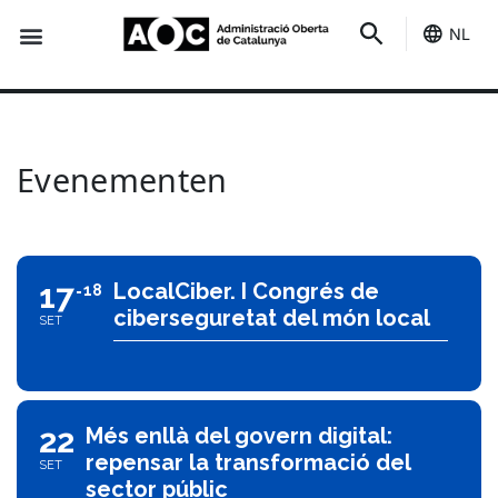
NL
Het is van jou
Evenementen
Evenementen
17
LocalCiber. I Congrés de
18
ciberseguretat del món local
SET
22
Més enllà del govern digital:
repensar la transformació del
SET
sector públic