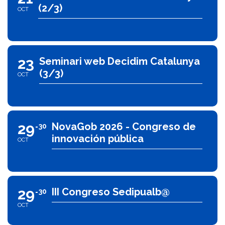
(2/3)
OCT
23
Seminari web Decidim Catalunya
(3/3)
OCT
29
NovaGob 2026 - Congreso de
30
innovación pública
OCT
29
III Congreso Sedipualb@
30
OCT