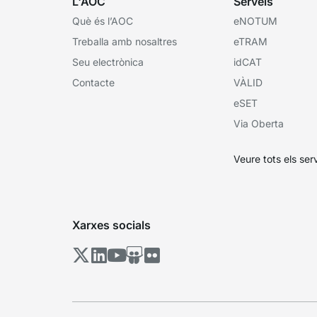
L'AOC
Serveis
Què és l’AOC
eNOTUM
Treballa amb nosaltres
eTRAM
Seu electrònica
idCAT
Contacte
VÀLID
eSET
Via Oberta
Veure tots els ser
Xarxes socials