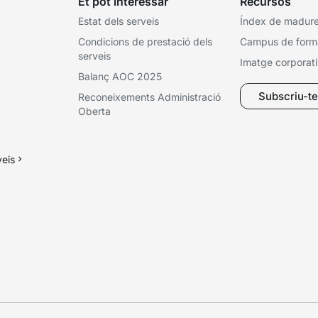
Et pot interessar
Recursos
Estat dels serveis
Índex de madures
Condicions de prestació dels
Campus de form
serveis
Imatge corporat
Balanç AOC 2025
Subscriu-te 
Reconeixements Administració
Oberta
veis