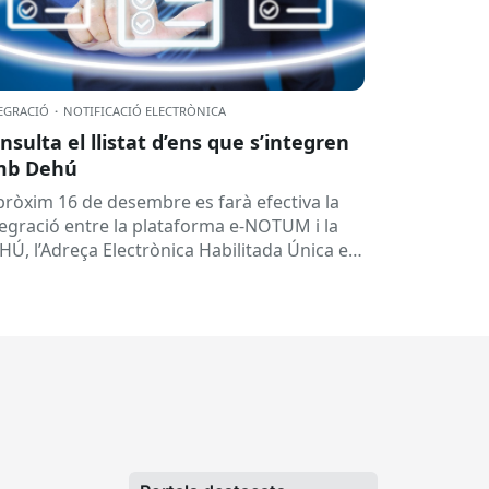
EGRACIÓ
·
NOTIFICACIÓ ELECTRÒNICA
nsulta el llistat d’ens que s’integren
mb Dehú
 pròxim 16 de desembre es farà efectiva la
tegració entre la plataforma e-NOTUM i la
HÚ, l’Adreça Electrònica Habilitada Única en
 seves sigles en...