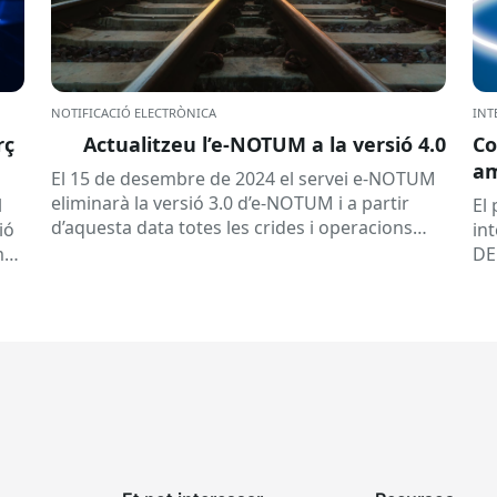
NOTIFICACIÓ ELECTRÒNICA
INT
rç
Actualitzeu l’e-NOTUM a la versió 4.0
Co
a
El 15 de desembre de 2024 el servei e-NOTUM
eliminarà la versió 3.0 d’e-NOTUM i a partir
l
El
d’aquesta data totes les crides i operacions
ió
in
que es realitzin amb aquesta...
mb
DE
les