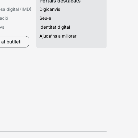
Portals destacats
a digital (IMD)
Digicanvis
ació
Seu-e
iva
Identitat digital
Ajuda’ns a millorar
al butlletí