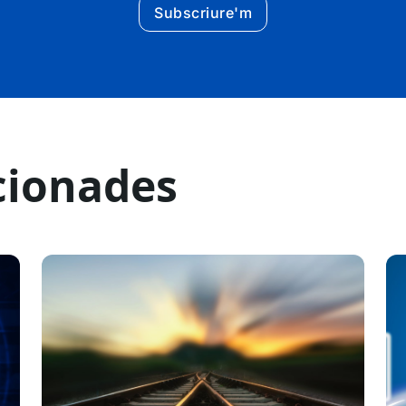
Subscriure'm
cionades