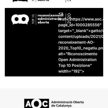
<a
href="https://www.aoc.
ga
page_id=1000285556"
target="_blank">
gatto
/wp
content/uploads/2021/05/
reconeixement-AO-
2020_Top10_negatiu.png"
alt="Riconoscimento
Open Administration
Top 10 Posizione"
width="192">