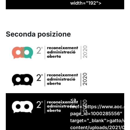
width="192">
Seconda posizione
<a
href="https://www.aoc.
ga
page_id=1000285556"
target="_blank">
gatto
/wp
content/uploads/2021/05/