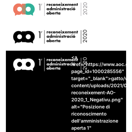
<a
href="https://www.aoc.
ga
page_id=1000285556"
target="_blank">
gatto
/wp
content/uploads/2021/05/
reconeixement-AO-
2020_1_Negativu.png"
alt="Posizione di
riconoscimento
dell'amministrazione
aperta 1"