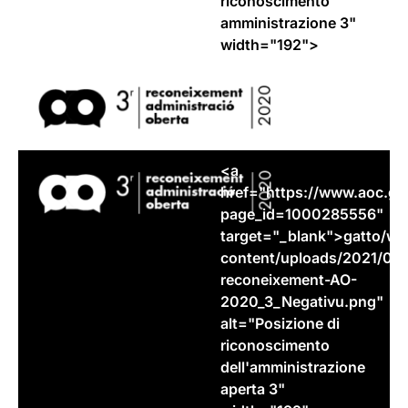
riconoscimento
amministrazione 3"
width="192">
<a
href="https://www.aoc.
ga
page_id=1000285556"
target="_blank">
gatto
/wp
content/uploads/2021/05/
reconeixement-AO-
2020_3_Negativu.png"
alt="Posizione di
riconoscimento
dell'amministrazione
aperta 3"