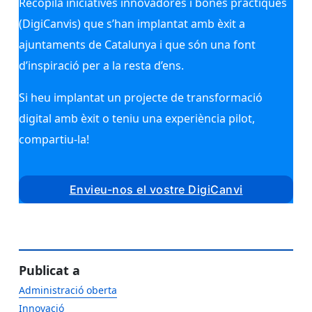
Recopila iniciatives innovadores i bones pràctiques
(DigiCanvis) que s’han implantat amb èxit a
ajuntaments de Catalunya i que són una font
d’inspiració per a la resta d’ens.
Si heu implantat un projecte de transformació
digital amb èxit o teniu una experiència pilot,
compartiu-la!
Envieu-nos el vostre DigiCanvi
Publicat a
Administració oberta
Innovació