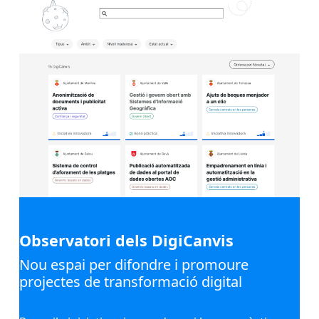
Observatori dels DigiCanvis
Nou espai per difondre i promoure
projectes de transformació digital