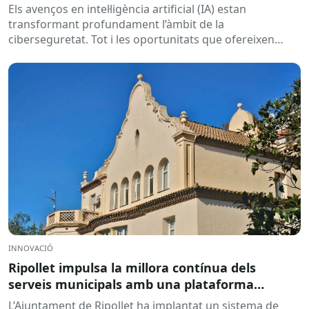
intel·ligència artificial
Els avenços en intel·ligència artificial (IA) estan
transformant profundament l’àmbit de la
ciberseguretat. Tot i les oportunitats que ofereixen
aquestes tecnologies per prevenir amenaces i reforçar...
INNOVACIÓ
Ripollet impulsa la millora contínua dels
serveis municipals amb una plataforma
col·laborativa d’idees: DigiCanvis
L’Ajuntament de Ripollet ha implantat un sistema de