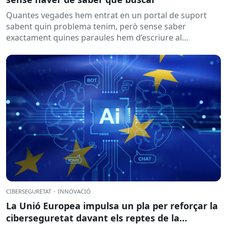
Quantes vegades hem entrat en un portal de suport
sabent quin problema tenim, però sense saber
exactament quines paraules hem d’escriure al
cercador? Aquesta és una...
CIBERSEGURETAT
·
INNOVACIÓ
La Unió Europea impulsa un pla per reforçar la
ciberseguretat davant els reptes de la