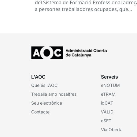
del Sistema de Formació Professional adreç
a persones treballadores ocupades, que
subvenciona el Consorci per a la Formació
Contínua de Catalunya...
L'AOC
Serveis
Què és l’AOC
eNOTUM
Treballa amb nosaltres
eTRAM
Seu electrònica
idCAT
Contacte
VÀLID
eSET
Via Oberta