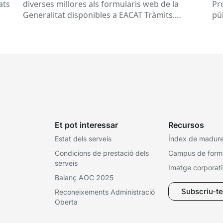
ed
ats
diverses millores als formularis web de la
Pr
pr
Generalitat disponibles a EACAT Tràmits.
pú
du
Aquests canvis tenen l’objectiu de...
ce
tit
Et pot interessar
Recursos
Estat dels serveis
Índex de madures
Condicions de prestació dels
Campus de form
serveis
Imatge corporat
Balanç AOC 2025
Subscriu-te 
Reconeixements Administració
Oberta