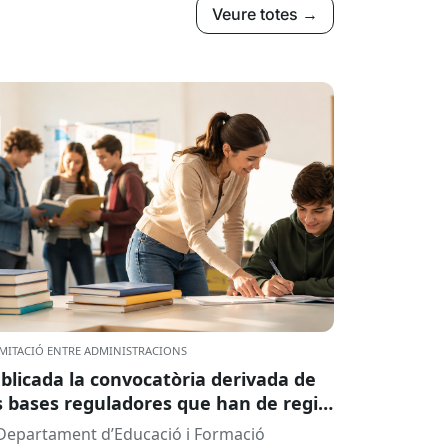
Veure totes →
MITACIÓ ENTRE ADMINISTRACIONS
blicada la convocatòria derivada de
s bases reguladores que han de regir
 concessió de subvencions a centres
 Departament d’Educació i Formació