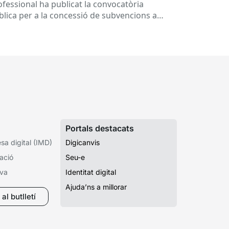
ucatius, per al desenvolupament de
ofessional ha publicat la convocatòria
ogrames de formació i inserció,
blica per a la concessió de subvencions a
rant el curs 2026-2027
ntres educatius públics que no siguin de
ularitat...
Portals destacats
a digital (IMD)
Digicanvis
ació
Seu-e
iva
Identitat digital
Ajuda’ns a millorar
al butlletí