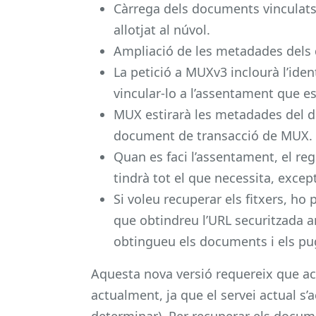
Càrrega dels documents vinculats 
allotjat al núvol.
Ampliació de les metadades del
La petició a MUXv3 inclourà l’ide
vincular-lo a l’assentament que es
MUX estirarà les metadades del do
document de transacció de MUX.
Quan es faci l’assentament, el re
tindrà tot el que necessita, except
Si voleu recuperar els fitxers, ho
que obtindreu l’URL securitzada a
obtingueu els documents i els pug
Aquesta nova versió requereix que ac
actualment, ja que el servei actual s’
determinar). Per recuperar els docum