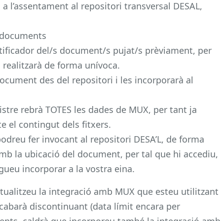
a l’assentament al repositori transversal DESAL,
s documents
ntificador del/s document/s pujat/s prèviament, per
 realitzarà de forma unívoca.
cument des del repositori i les incorporarà al
gistre rebrà TOTES les dades de MUX, per tant ja
e el contingut dels fitxers.
 podreu fer invocant al repositori DESA’L, de forma
mb la ubicació del document, per tal que hi accediu,
ueu incorporar a la vostra eina.
tualitzeu la integració amb MUX que esteu utilitzant
acabarà discontinuant (data límit encara per
ents, caldrà que incorporeu també la integració amb