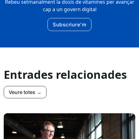
Rebeu setmanalment la dosis de vitamines per avançar
cap a un govern digital
Subscriure'm
Entrades relacionades
Veure totes →