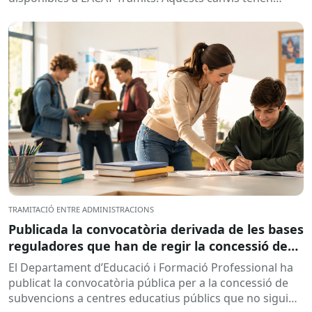
l’objectiu de...
TRAMITACIÓ ENTRE ADMINISTRACIONS
Publicada la convocatòria derivada de les bases
reguladores que han de regir la concessió de
subvencions a centres educatius, per al
El Departament d’Educació i Formació Professional ha
desenvolupament de programes de formació i
publicat la convocatòria pública per a la concessió de
inserció, durant el curs 2026-2027
subvencions a centres educatius públics que no siguin