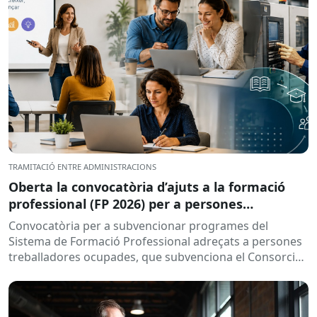
TRAMITACIÓ ENTRE ADMINISTRACIONS
Oberta la convocatòria d’ajuts a la formació
professional (FP 2026) per a persones
treballadores ocupades
Convocatòria per a subvencionar programes del
Sistema de Formació Professional adreçats a persones
treballadores ocupades, que subvenciona el Consorci
per a la Formació Contínua de Catalunya...