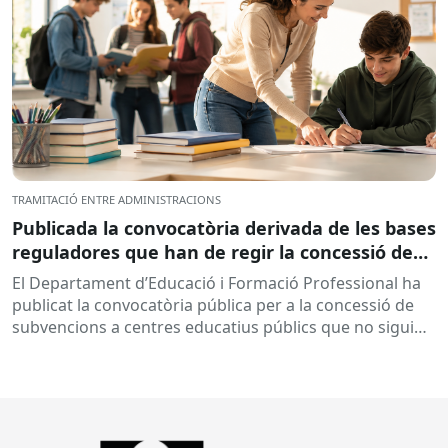
TRAMITACIÓ ENTRE ADMINISTRACIONS
Publicada la convocatòria derivada de les bases
reguladores que han de regir la concessió de
subvencions a centres educatius, per al
El Departament d’Educació i Formació Professional ha
desenvolupament de programes de formació i
publicat la convocatòria pública per a la concessió de
inserció, durant el curs 2026-2027
subvencions a centres educatius públics que no siguin
de titularitat...