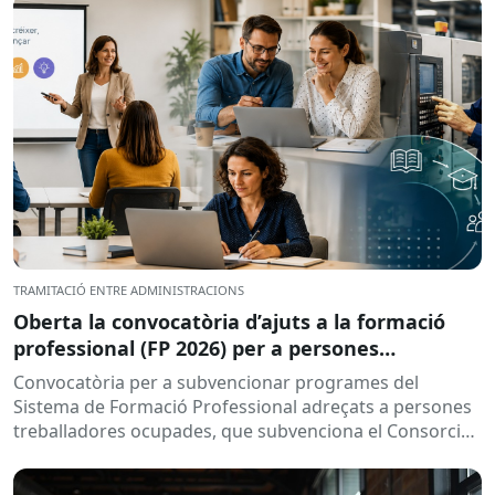
TRAMITACIÓ ENTRE ADMINISTRACIONS
Oberta la convocatòria d’ajuts a la formació
professional (FP 2026) per a persones
treballadores ocupades
Convocatòria per a subvencionar programes del
Sistema de Formació Professional adreçats a persones
treballadores ocupades, que subvenciona el Consorci
per a la Formació Contínua de Catalunya...