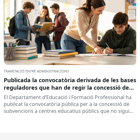
TRAMITACIÓ ENTRE ADMINISTRACIONS
Publicada la convocatòria derivada de les bases
reguladores que han de regir la concessió de
subvencions a centres educatius, per al
El Departament d’Educació i Formació Professional ha
desenvolupament de programes de formació i
publicat la convocatòria pública per a la concessió de
inserció, durant el curs 2026-2027
subvencions a centres educatius públics que no siguin
de titularitat...