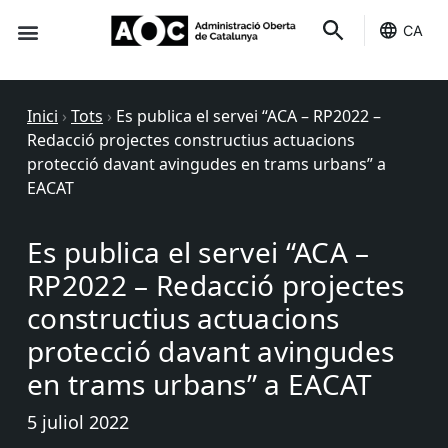
CA
Seu-e
Estat Serveis
Inici
›
Tots
›
Es publica el servei “ACA – RP2022 –
Redacció projectes constructius actuacions
protecció davant avingudes en trams urbans” a
EACAT
Es publica el servei “ACA –
RP2022 – Redacció projectes
constructius actuacions
protecció davant avingudes
en trams urbans” a EACAT
5 juliol 2022