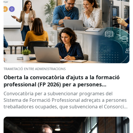
TRAMITACIÓ ENTRE ADMINISTRACIONS
Oberta la convocatòria d’ajuts a la formació
professional (FP 2026) per a persones
treballadores ocupades
Convocatòria per a subvencionar programes del
Sistema de Formació Professional adreçats a persones
treballadores ocupades, que subvenciona el Consorci
per a la Formació Contínua de Catalunya...