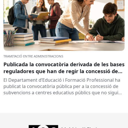
TRAMITACIÓ ENTRE ADMINISTRACIONS
Publicada la convocatòria derivada de les bases
reguladores que han de regir la concessió de
subvencions a centres educatius, per al
El Departament d’Educació i Formació Professional ha
desenvolupament de programes de formació i
publicat la convocatòria pública per a la concessió de
inserció, durant el curs 2026-2027
subvencions a centres educatius públics que no siguin
de titularitat...