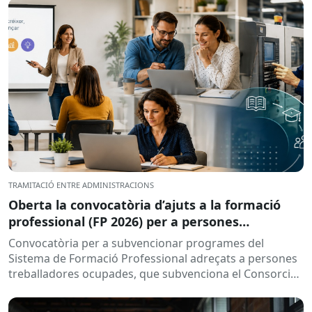
TRAMITACIÓ ENTRE ADMINISTRACIONS
Oberta la convocatòria d’ajuts a la formació
professional (FP 2026) per a persones
treballadores ocupades
Convocatòria per a subvencionar programes del
Sistema de Formació Professional adreçats a persones
treballadores ocupades, que subvenciona el Consorci
per a la Formació Contínua de Catalunya...