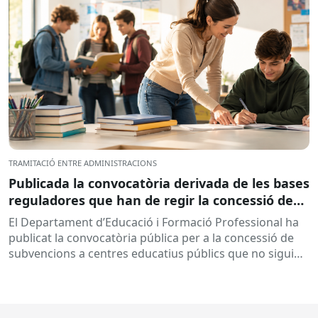
TRAMITACIÓ ENTRE ADMINISTRACIONS
Publicada la convocatòria derivada de les bases
reguladores que han de regir la concessió de
subvencions a centres educatius, per al
El Departament d’Educació i Formació Professional ha
desenvolupament de programes de formació i
publicat la convocatòria pública per a la concessió de
inserció, durant el curs 2026-2027
subvencions a centres educatius públics que no siguin
de titularitat...