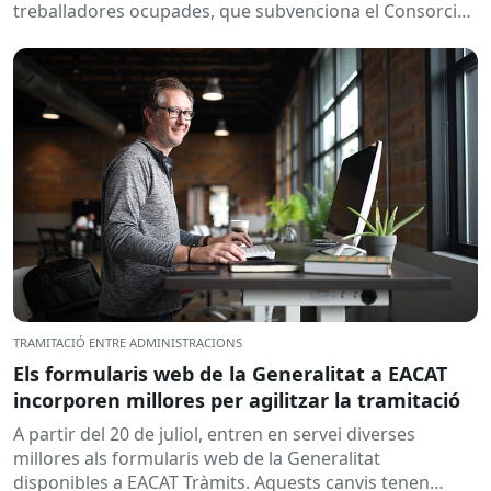
treballadores ocupades, que subvenciona el Consorci
per a la Formació Contínua de Catalunya...
TRAMITACIÓ ENTRE ADMINISTRACIONS
Els formularis web de la Generalitat a EACAT
incorporen millores per agilitzar la tramitació
A partir del 20 de juliol, entren en servei diverses
millores als formularis web de la Generalitat
disponibles a EACAT Tràmits. Aquests canvis tenen