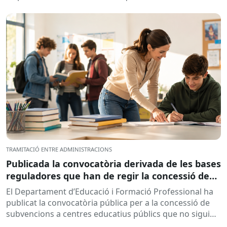
l’objectiu de...
TRAMITACIÓ ENTRE ADMINISTRACIONS
Publicada la convocatòria derivada de les bases
reguladores que han de regir la concessió de
subvencions a centres educatius, per al
El Departament d’Educació i Formació Professional ha
desenvolupament de programes de formació i
publicat la convocatòria pública per a la concessió de
inserció, durant el curs 2026-2027
subvencions a centres educatius públics que no siguin
de titularitat...