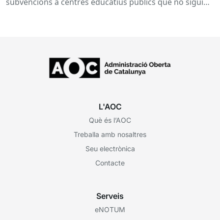
inserció, durant el curs 2026-2027
subvencions a centres educatius públics que no siguin
de titularitat...
L'AOC
Què és l’AOC
Treballa amb nosaltres
Seu electrònica
Contacte
Serveis
eNOTUM