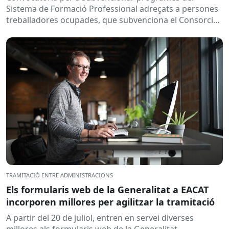
Sistema de Formació Professional adreçats a persones
treballadores ocupades, que subvenciona el Consorci
per a la Formació Contínua de Catalunya...
TRAMITACIÓ ENTRE ADMINISTRACIONS
Els formularis web de la Generalitat a EACAT
incorporen millores per agilitzar la tramitació
A partir del 20 de juliol, entren en servei diverses
millores als formularis web de la Generalitat