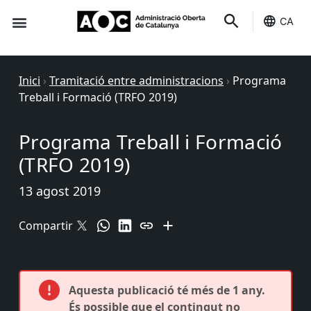
CA
Seu-e
Estat Serveis
Inici
›
Tramitació entre administracions
›
Programa
Treball i Formació (TRFO 2019)
Programa Treball i Formació
(TRFO 2019)
13 agost 2019
Compartir
Aquesta publicació té més de 1 any.
És possible que el contingut no