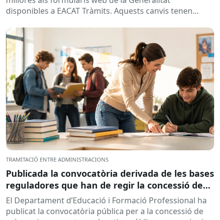
disponibles a EACAT Tràmits. Aquests canvis tenen
l’objectiu de...
TRAMITACIÓ ENTRE ADMINISTRACIONS
Publicada la convocatòria derivada de les bases
reguladores que han de regir la concessió de
subvencions a centres educatius, per al
El Departament d’Educació i Formació Professional ha
desenvolupament de programes de formació i
publicat la convocatòria pública per a la concessió de