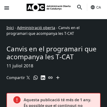
CA
Seu-e
Estat Serveis
Inici
›
Administració oberta
›
Canvis en el
programari que acompanya les T-CAT
Canvis en el programari que
acompanya les T-CAT
11 juliol 2018
Compartir
Aquesta publicació té més de 1 any.
És possible que el contingut no