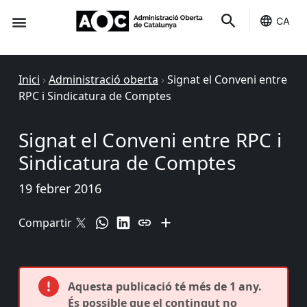
CA
Seu-e
Estat Serveis
Inici
›
Administració oberta
›
Signat el Conveni entre
RPC i Sindicatura de Comptes
Signat el Conveni entre RPC i
Sindicatura de Comptes
19 febrer 2016
Compartir
Aquesta publicació té més de 1 any.
És possible que el contingut no