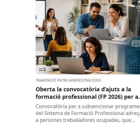
TRAMITACIÓ ENTRE ADMINISTRACIONS
Oberta la convocatòria d’ajuts a la
formació professional (FP 2026) per a
persones treballadores ocupades
Convocatòria per a subvencionar programe
del Sistema de Formació Professional adreç
a persones treballadores ocupades, que
subvenciona el Consorci per a la Formació
Contínua de Catalunya...