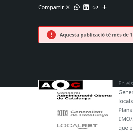
Compartir
Aquesta publicació té més de 1 
En el
Gener
local
Plans
EMO/3
que e