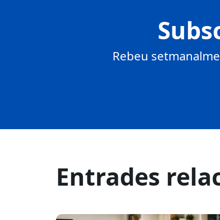
Subsc
Rebeu setmanalment
Entrades rela