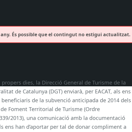
any. És possible que el contingut no estigui actualitzat.
s propers dies, la Direcció General de Turisme de la
alitat de Catalunya (DGT) enviarà, per EACAT, als ens
s beneficiaris de la subvenció anticipada de 2014 dels
 de Foment Territorial de Turisme (Ordre
39/2013), una comunicació amb la documentació
ls ens han d’aportar per tal de donar compliment a