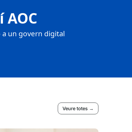
tí AOC
a un govern digital
Veure totes →