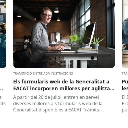
TRAMITACIÓ ENTRE ADMINISTRACIONS
TRA
Els formularis web de la Generalitat a
Pu
EACAT incorporen millores per agilitzar
le
la tramitació
la
s
A partir del 20 de juliol, entren en servei
El
ed
ats
diverses millores als formularis web de la
Pr
pr
Generalitat disponibles a EACAT Tràmits.
pú
du
Aquests canvis tenen l’objectiu de...
ce
tit