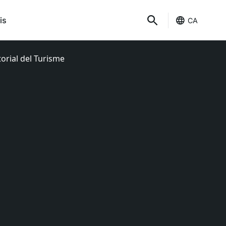
is
CA
torial del Turisme