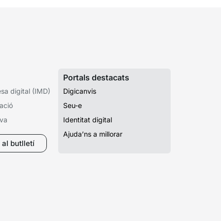
Portals destacats
a digital (IMD)
Digicanvis
ació
Seu-e
iva
Identitat digital
Ajuda’ns a millorar
al butlletí