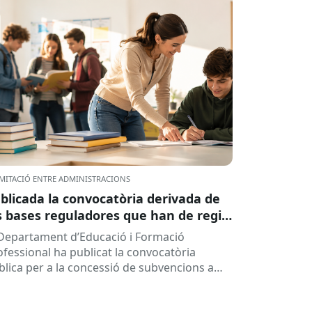
MITACIÓ ENTRE ADMINISTRACIONS
blicada la convocatòria derivada de
s bases reguladores que han de regir
 concessió de subvencions a centres
 Departament d’Educació i Formació
ucatius, per al desenvolupament de
ofessional ha publicat la convocatòria
ogrames de formació i inserció,
blica per a la concessió de subvencions a
rant el curs 2026-2027
ntres educatius públics que no siguin de
ularitat...