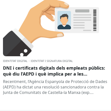
IDENTITAT DIGITAL
·
IDENTITAT I SIGNATURA DIGITAL
DNI i certificats digitals dels empleats públics:
què diu l’AEPD i què implica per a les
administracions?
Recentment, l’Agència Espanyola de Protecció de Dades
(AEPD) ha dictat una resolució sancionadora contra la
Junta de Comunitats de Castella-la Manxa (exp.
EXP202406805) que torna a posar el...