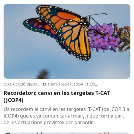
CERTIFICACIÓ DIGITAL
·
ENTITATS REGISTRE IDCAT I T-CAT
...
Recordatori: canvi en les targetes T‑CAT
(JCOP4)
Us recordem el canvi en les targetes T‑CAT (de JCOP 3 a
JCOP4) que es va comunicar al març, i que forma part
de les actuacions previstes per garantir...