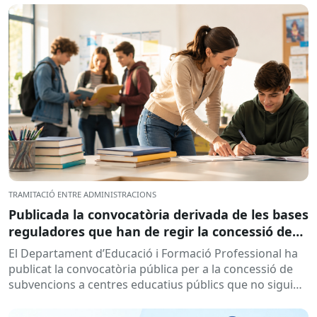
TRAMITACIÓ ENTRE ADMINISTRACIONS
Publicada la convocatòria derivada de les bases
reguladores que han de regir la concessió de
subvencions a centres educatius, per al
El Departament d’Educació i Formació Professional ha
desenvolupament de programes de formació i
publicat la convocatòria pública per a la concessió de
inserció, durant el curs 2026-2027
subvencions a centres educatius públics que no siguin
de titularitat...