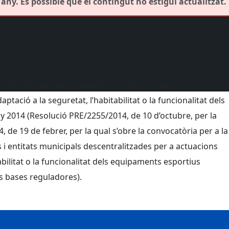
any. És possible que el contingut no estigui actualitzat.
14 el termini de finalització i justificació de les
tació a la seguretat, l’habitabilitat o la funcionalitat dels
y 2014 (Resolució PRE/2255/2014, de 10 d’octubre, per la
 de 19 de febrer, per la qual s’obre la convocatòria per a la
i entitats municipals descentralitzades per a actuacions
abilitat o la funcionalitat dels equipaments esportius
les bases reguladores).