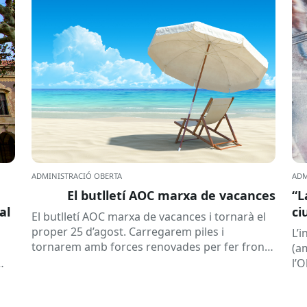
ADMINISTRACIÓ OBERTA
ADM
El butlletí AOC marxa de vacances
“L
al
ci
El butlletí AOC marxa de vacances i tornarà el
la
proper 25 d’agost. Carregarem piles i
L’
tornarem amb forces renovades per fer front
(a
a una tardor ben...
l’
(ON
la..