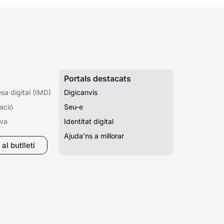
Portals destacats
a digital (IMD)
Digicanvis
ació
Seu-e
iva
Identitat digital
Ajuda’ns a millorar
al butlletí