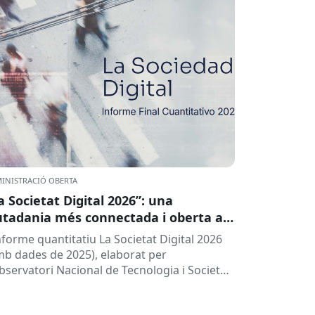
INISTRACIÓ OBERTA
a Societat Digital 2026”: una
utadania més connectada i oberta a
 intel·ligència artificial
informe quantitatiu La Societat Digital 2026
mb dades de 2025), elaborat per
Observatori Nacional de Tecnologia i Societat
TSI), ofereix una radiografia de l’estat de
.