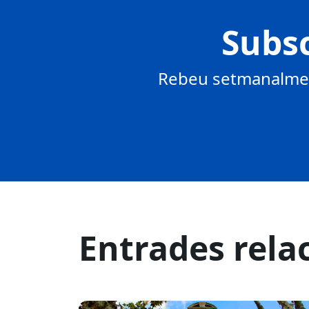
Subsc
Rebeu setmanalment
Entrades rela