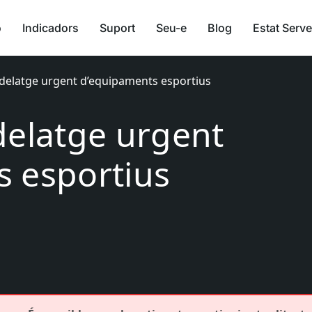
ó
Indicadors
Suport
Seu-e
Blog
Estat Serve
odelatge urgent d’equipaments esportius
delatge urgent
 esportius