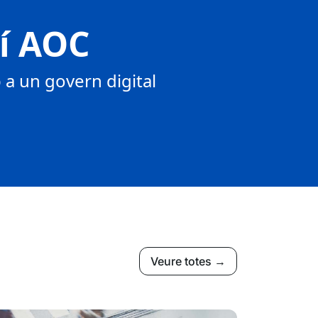
tí AOC
a un govern digital
Veure totes →