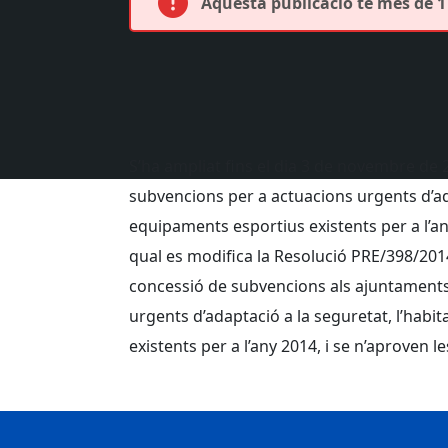
Aquesta publicació té més de 1 
S’ha ampliat fins el dia 3 de novembre de 20
subvencions per a actuacions urgents d’adap
equipaments esportius existents per a l’an
qual es modifica la Resolució PRE/398/2014,
concessió de subvencions als ajuntaments 
urgents d’adaptació a la seguretat, l’habit
existents per a l’any 2014, i se n’aproven 