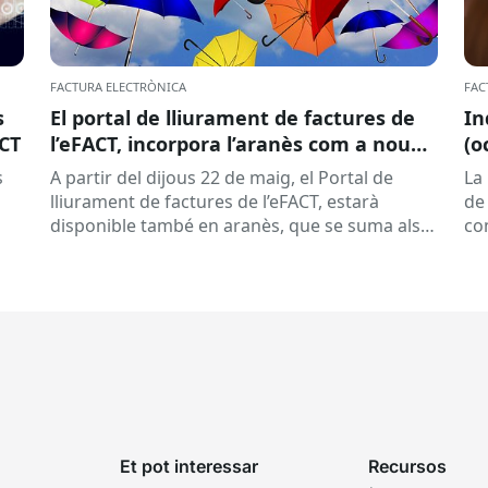
FACTURA ELECTRÒNICA
FAC
s
El portal de lliurament de factures de
In
ACT
l’eFACT, incorpora l’aranès com a nou
(o
idioma
s
A partir del dijous 22 de maig, el Portal de
La
lliurament de factures de l’eFACT, estarà
de 
disponible també en aranès, que se suma als
co
idiomes ja...
pr
Et pot interessar
Recursos