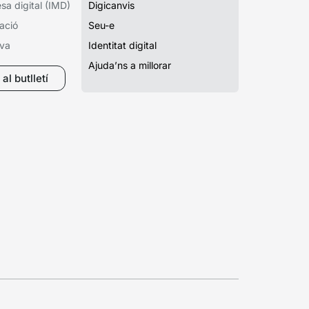
a digital (IMD)
Digicanvis
ació
Seu-e
iva
Identitat digital
Ajuda’ns a millorar
al butlletí