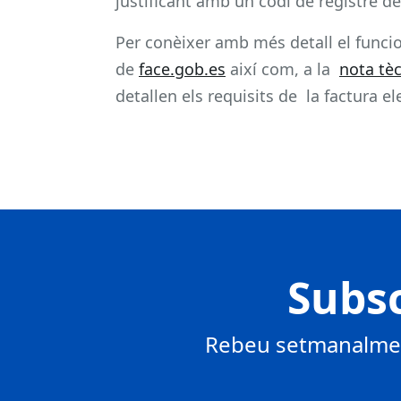
justificant amb un codi de registre de
Per conèixer amb més detall el funcio
de
face.gob.es
així com, a la
nota tè
detallen els requisits de la factura el
Subsc
Rebeu setmanalment