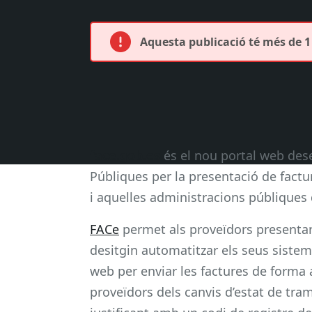
Aquesta publicació té més de 1 
face.gob.es
és el nou portal web dese
Públiques per la presentació de factur
i aquelles administracions públiques 
FACe
permet als proveïdors presentar
desitgin automatitzar els seus sisteme
web per enviar les factures de forma 
proveïdors dels canvis d’estat de tram