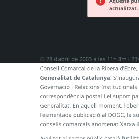
Aquesta publ
actualitzat.
El 28 d’abril de 2003 a les 11h 8m i 23s
Consell Comarcal de la Ribera d’Ebre
Generalitat de Catalunya
. S’inaugu
Governació i Relacions Institucionals 
correspondència postal i el suport pap
Generalitat. En aquell moment, l’ober
l’esmentada publicació al DOGC, la so
consells comarcals anomenat Xarxa 4
Avui tot el sector públic català l’util