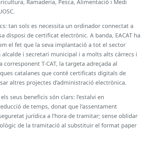
ricultura, Ramaderia, Pesca, Alimentació i Medi
PUOSC.
ics: tan sols es necessita un ordinador connectat a
esa disposi de certificat electrònic. A banda, EACAT ha
om el fet que la seva implantació a tot el sector
alcalde i secretari municipal i a molts alts càrrecs i
la corresponent T-CAT, la targeta adreçada al
ques catalanes que conté certificats digitals de
ar altres projectes d’administració electrònica.
ls seus beneficis són clars: l’estalvi en
 reducció de temps, donat que l’assentament
seguretat jurídica a l’hora de tramitar; sense oblidar
lògic de la tramitació al substituir el format paper