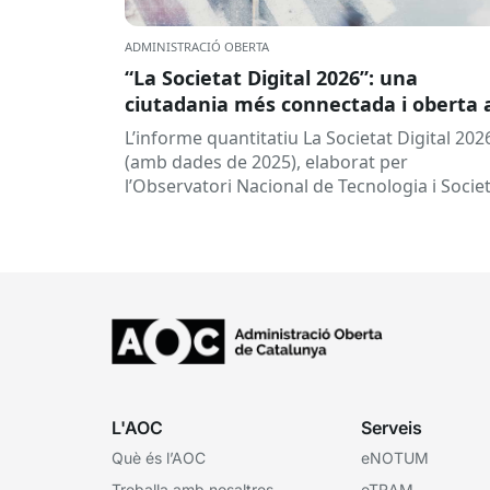
ADMINISTRACIÓ OBERTA
“La Societat Digital 2026”: una
ciutadania més connectada i oberta 
la intel·ligència artificial
L’informe quantitatiu La Societat Digital 202
(amb dades de 2025), elaborat per
l’Observatori Nacional de Tecnologia i Socie
(ONTSI), ofereix una radiografia de l’estat d
la...
L'AOC
Serveis
Què és l’AOC
eNOTUM
Treballa amb nosaltres
eTRAM