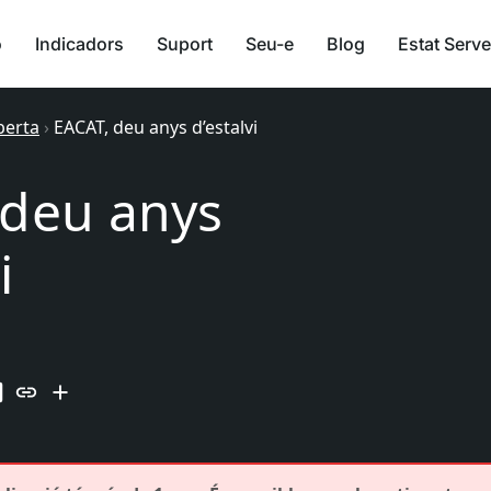
ó
Indicadors
Suport
Seu-e
Blog
Estat Serve
berta
›
EACAT, deu anys d’estalvi
 deu anys
i