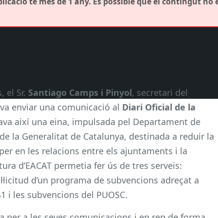
icació té més de 1 any. És possible que el contingut no 
, el Sr.
Santiago Camps i Pinyol
, secretari del
, va enviar una comunicació al
Diari Oficial de la
rava així una eina, impulsada pel Departament de
de la Generalitat de Catalunya, destinada a reduir la
er en les relacions entre els ajuntaments i la
tura d’EACAT permetia fer ús de tres serveis:
l·licitud d’un programa de subvencions adreçat a
1 i les subvencions del PUOSC.
itza per a les seves comunicacions i en rep de forma