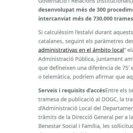
Governació i Relacions Institucionals
desenvolupat més de 300 procedimen
intercanviat més de 730.000 trame
Si calculéssim l’estalvi durant aquest
catalanes, seguint els paràmetres desc
administrativas en el ámbito local
” e
Administració Pública, juntament amb
que defineixen una diferència de 75′ e
o telemàtica, podríem afirmar que aqu
Serveis i requisits d’accés
Entre els 
tramesa de publicació al DOGC, la tra
d’Administració Local del Departament
tràmits de la Direcció General per a 
Benestar Social i Família, les sol·lici