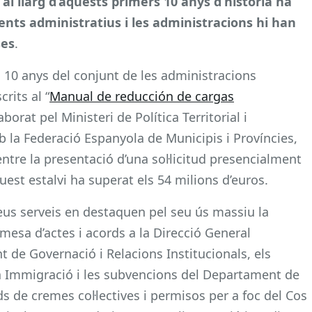
)
al llarg d’aquests primers 10 anys d’història ha
ts administratius i les administracions hi han
ses
.
s 10 anys del conjunt de les administracions
rits al “
Manual de reducción de cargas
laborat pel Ministeri de Política Territorial i
 la Federació Espanyola de Municipis i Províncies,
ntre la presentació d’una sol·licitud presencialment
est estalvi ha superat els 54 milions d’euros.
seus serveis en destaquen pel seu ús massiu la
mesa d’actes i acords a la Direcció General
 de Governació i Relacions Institucionals, els
la Immigració i les subvencions del Departament de
tuds de cremes col·lectives i permisos per a foc del Cos