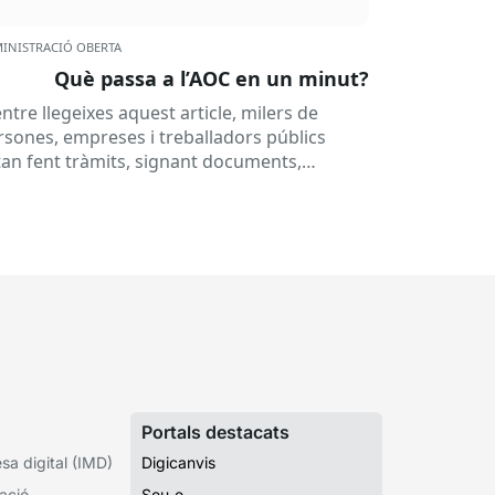
INISTRACIÓ OBERTA
Què passa a l’AOC en un minut?
ntre llegeixes aquest article, milers de
rsones, empreses i treballadors públics
tan fent tràmits, signant documents,
nsultant dades o rebent notificacions
ectròniques. Tot això passa habitualment...
Portals destacats
a digital (IMD)
Digicanvis
ació
Seu-e