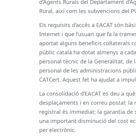
d’Agents Rurals del Departament d’Ag
Rural, així com les subvencions del 
Els requisits d’accés a EACAT són bàs
Internet i que l’usuari que fa la tram
aportat alguns beneficis col·laterals c
públic català ha dotat almenys a cada 
personal tècnic de la Generalitat, de 
personal de les administracions públi
CATCert. Aquest fet ha ajudat a impuls
La consolidació d’EACAT es deu a què e
desplaçaments i en correu postal; la
registral és immediat; la garantia de 
una important disminució del cost eco
per electrònic.