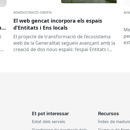
ADMINISTRACIÓ OBERTA
ADM
El web gencat incorpora els espais
a
d’Entitats i Ens locals
Me
pe
6
El projecte de transformació de l’ecosistema
es
web de la Generalitat segueix avançant amb la
co
tat
creació de dos nous espais: l’espai Entitats i
el
e
l’espai Ens locals. Així...
Et pot interessar
Recursos
Estat dels serveis
Índex de madures
Condicions de prestació dels
Campus de form