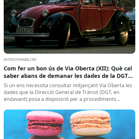
INTEROPERABILITAT
Com fer un bon ús de Via Oberta (XII): Què cal
saber abans de demanar les dades de la DGT
per a procediments sancionadors
Si un ens necessita consultar mitjançant Via Oberta les
dades que la Direcció General de Trànsit (DGT, en
endavant) posa a disposició per a procediments
sancionadors,...