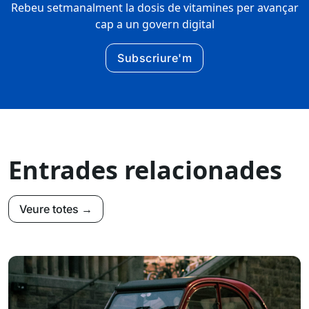
Rebeu setmanalment la dosis de vitamines per avançar
cap a un govern digital
Subscriure'm
Entrades relacionades
Veure totes →