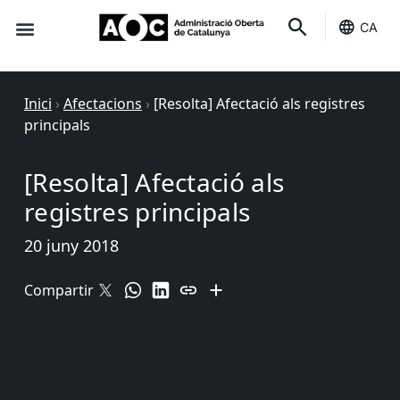
CA
Seu-e
Estat Serveis
Inici
›
Afectacions
›
[Resolta] Afectació als registres
principals
[Resolta] Afectació als
registres principals
20 juny 2018
Compartir