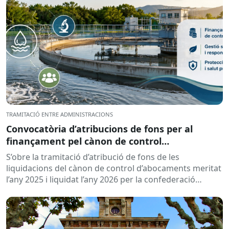
TRAMITACIÓ ENTRE ADMINISTRACIONS
Convocatòria d’atribucions de fons per al
finançament pel cànon de control
d’abocaments meritat l’any 2025 i liquidat l’any
S’obre la tramitació d’atribució de fons de les
2026
liquidacions del cànon de control d’abocaments meritat
l’any 2025 i liquidat l’any 2026 per la confederació
hidrogràfica corresponent,...