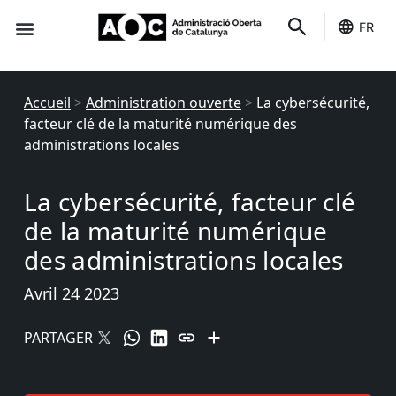
FR
Des indicateurs
C'est le tien
État des services
Accueil
>
Administration ouverte
>
La cybersécurité,
facteur clé de la maturité numérique des
administrations locales
La cybersécurité, facteur clé
de la maturité numérique
des administrations locales
Avril 24 2023
PARTAGER