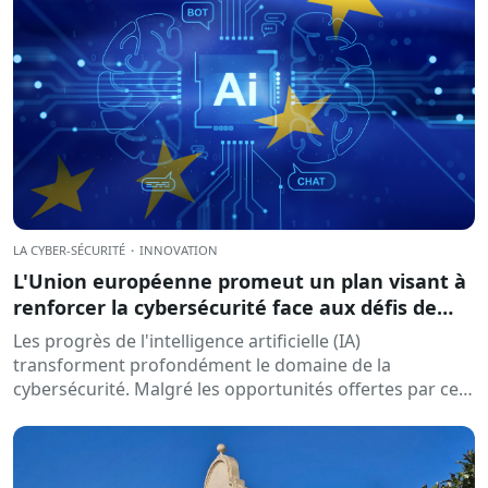
LA CYBER-SÉCURITÉ
·
INNOVATION
L'Union européenne promeut un plan visant à
renforcer la cybersécurité face aux défis de
l'intelligence artificielle
Les progrès de l'intelligence artificielle (IA)
transforment profondément le domaine de la
cybersécurité. Malgré les opportunités offertes par ces
technologies pour prévenir les menaces et renforcer…