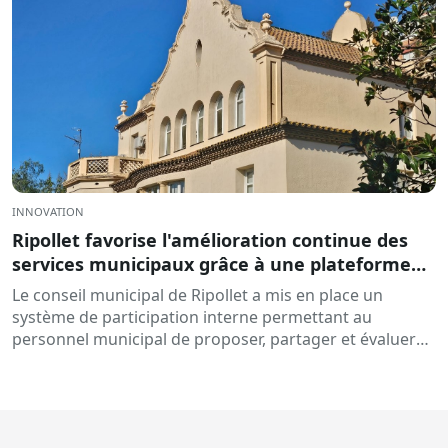
INNOVATION
Ripollet favorise l'amélioration continue des
services municipaux grâce à une plateforme
collaborative d'idées : DigiCanvis
Le conseil municipal de Ripollet a mis en place un
système de participation interne permettant au
personnel municipal de proposer, partager et évaluer
des idées pour améliorer les processus et les services...