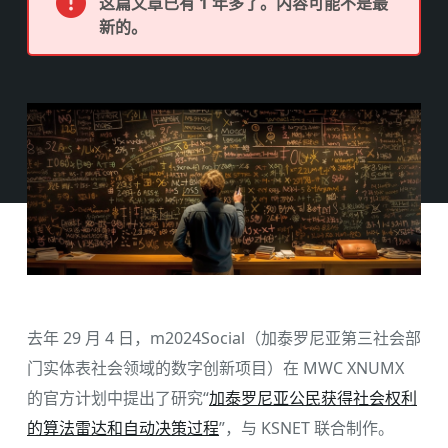
这篇文章已有 1 年多了。内容可能不是最
新的。
去年 29 月 4 日，m2024Social（加泰罗尼亚第三社会部
门实体表社会领域的数字创新项目）在 MWC XNUMX
的官方计划中提出了研究“
加泰罗尼亚公民获得社会权利
的算法雷达和自动决策过程
”，与 KSNET 联合制作。