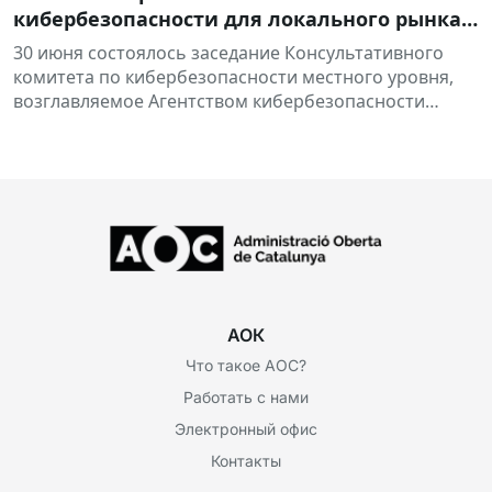
кибербезопасности для локального рынка:
неизменяемое облачное резервное
30 июня состоялось заседание Консультативного
копирование и многое другое.
комитета по кибербезопасности местного уровня,
возглавляемое Агентством кибербезопасности
Каталонии (ACC). На этом заседании...
АОК
Что такое AOC?
Работать с нами
Электронный офис
Контакты