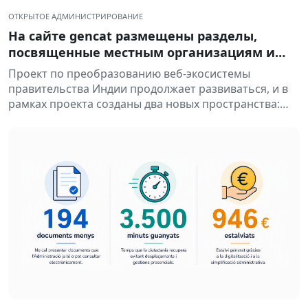
ОТКРЫТОЕ АДМИНИСТРИРОВАНИЕ
На сайте gencat размещены разделы,
посвященные местным организациям и
объединениям.
Проект по преобразованию веб-экосистемы
правительства Индии продолжает развиваться, и в
рамках проекта созданы два новых пространства:
пространство «Сущности» и пространство
«Локальные сущности». Таким образом…