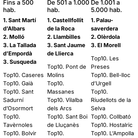
Fins a 500
De 501 a 1.000
De 1.001 a
hab.
hab.
5.000 hab.
1. Sant Martí
1. Castellfollit
1. Palau-
d’Albars
de la Roca
saverdera
2. Molló
2. Llambilles
2. Olèrdola
3. La Tallada
3. Sant Jaume
3. El Morell
d’Empordà
de Llierca
Top10. Les
3. Susqueda
Top10. Pont de
Preses
Top10. Caseres
Molins
Top10. Bell-lloc
Top10. Gaià
Top10.
d’Urgell
Top10. Sant
Massanes
Top10.
Sadurní
Top10. Vilalba
Riudellots de la
d’Osormort
dels Arcs
Selva
Top10.
Top10. Sant Boi
Top10. Collbató
Tavèrnoles
de Lluçanès
Top10. Hostalric
Top10. Bolvir
Top10.
Top10. L’Ampolla