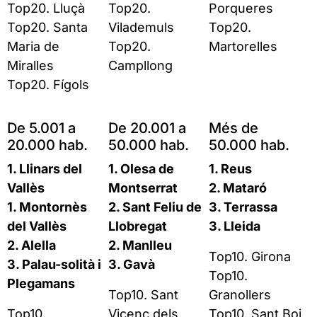
Top20. Lluçà
Top20.
Porqueres
Top20. Santa
Vilademuls
Top20.
Maria de
Top20.
Martorelles
Miralles
Campllong
Top20. Fígols
De 5.001 a
De 20.001 a
Més de
20.000 hab.
50.000 hab.
50.000 hab.
1. Llinars del
1. Olesa de
1. Reus
Vallès
Montserrat
2. Mataró
1. Montornès
2. Sant Feliu de
3. Terrassa
del Vallès
Llobregat
3. Lleida
2. Alella
2. Manlleu
Top10. Girona
3. Palau-solità i
3. Gavà
Top10.
Plegamans
Top10. Sant
Granollers
Top10.
Vicenç dels
Top10. Sant Boi