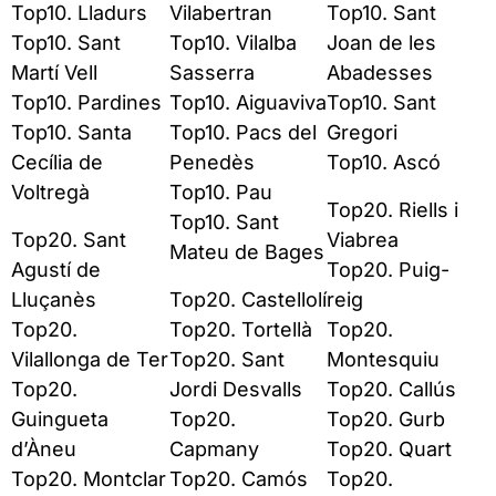
Top10. Lladurs
Vilabertran
Top10. Sant
Top10. Sant
Top10. Vilalba
Joan de les
Martí Vell
Sasserra
Abadesses
Top10. Pardines
Top10. Aiguaviva
Top10. Sant
Top10. Santa
Top10. Pacs del
Gregori
Cecília de
Penedès
Top10. Ascó
Voltregà
Top10. Pau
Top20. Riells i
Top10. Sant
Top20. Sant
Viabrea
Mateu de Bages
Agustí de
Top20. Puig-
Lluçanès
Top20. Castellolí
reig
Top20.
Top20. Tortellà
Top20.
Vilallonga de Ter
Top20. Sant
Montesquiu
Top20.
Jordi Desvalls
Top20. Callús
Guingueta
Top20.
Top20. Gurb
d’Àneu
Capmany
Top20. Quart
Top20. Montclar
Top20. Camós
Top20.