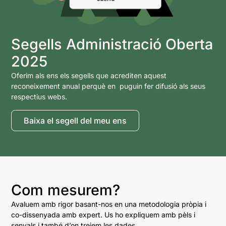
Segells Administració Oberta
2025
Oferim als ens els segells que acrediten aquest
reconeixement anual perquè en puguin fer difusió als seus
respectius webs.
Baixa el segell del meu ens
Com mesurem?
Avaluem amb rigor basant-nos en una metodologia pròpia i
co-dissenyada amb expert. Us ho expliquem amb pèls i
senyals i també d’on treiem les dades.