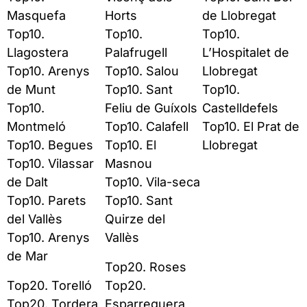
Masquefa
Horts
de Llobregat
Top10.
Top10.
Top10.
Llagostera
Palafrugell
L’Hospitalet de
Top10. Arenys
Top10. Salou
Llobregat
de Munt
Top10. Sant
Top10.
Top10.
Feliu de Guíxols
Castelldefels
Montmeló
Top10. Calafell
Top10. El Prat de
Top10. Begues
Top10. El
Llobregat
Top10. Vilassar
Masnou
de Dalt
Top10. Vila-seca
Top10. Parets
Top10. Sant
del Vallès
Quirze del
Top10. Arenys
Vallès
de Mar
Top20. Roses
Top20. Torelló
Top20.
Top20. Tordera
Esparreguera