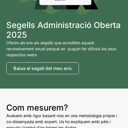
Segells Administració Oberta
2025
Oferim als ens els segells que acrediten aquest
reconeixement anual perquè en puguin fer difusió als seus
respectius webs.
Baixa el segell del meu ens
Com mesurem?
Avaluem amb rigor basant-nos en una metodologia pròpia i
co-dissenyada amb expert. Us ho expliquem amb pèls i
senyals i també d’on treiem les dades.