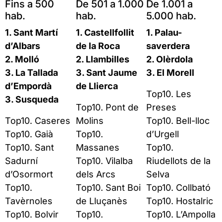
Fins a 500
De 501 a 1.000
De 1.001 a
hab.
hab.
5.000 hab.
1. Sant Martí
1. Castellfollit
1. Palau-
d’Albars
de la Roca
saverdera
2. Molló
2. Llambilles
2. Olèrdola
3. La Tallada
3. Sant Jaume
3. El Morell
d’Empordà
de Llierca
Top10. Les
3. Susqueda
Top10. Pont de
Preses
Top10. Caseres
Molins
Top10. Bell-lloc
Top10. Gaià
Top10.
d’Urgell
Top10. Sant
Massanes
Top10.
Sadurní
Top10. Vilalba
Riudellots de la
d’Osormort
dels Arcs
Selva
Top10.
Top10. Sant Boi
Top10. Collbató
Tavèrnoles
de Lluçanès
Top10. Hostalric
Top10. Bolvir
Top10.
Top10. L’Ampolla