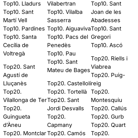
Top10. Lladurs
Vilabertran
Top10. Sant
Top10. Sant
Top10. Vilalba
Joan de les
Martí Vell
Sasserra
Abadesses
Top10. Pardines
Top10. Aiguaviva
Top10. Sant
Top10. Santa
Top10. Pacs del
Gregori
Cecília de
Penedès
Top10. Ascó
Voltregà
Top10. Pau
Top20. Riells i
Top10. Sant
Top20. Sant
Viabrea
Mateu de Bages
Agustí de
Top20. Puig-
Lluçanès
Top20. Castellolí
reig
Top20.
Top20. Tortellà
Top20.
Vilallonga de Ter
Top20. Sant
Montesquiu
Top20.
Jordi Desvalls
Top20. Callús
Guingueta
Top20.
Top20. Gurb
d’Àneu
Capmany
Top20. Quart
Top20. Montclar
Top20. Camós
Top20.