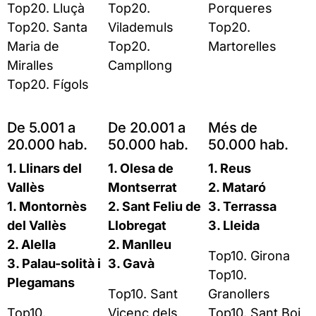
Top20. Lluçà
Top20.
Porqueres
Top20. Santa
Vilademuls
Top20.
Maria de
Top20.
Martorelles
Miralles
Campllong
Top20. Fígols
De 5.001 a
De 20.001 a
Més de
20.000 hab.
50.000 hab.
50.000 hab.
1. Llinars del
1. Olesa de
1. Reus
Vallès
Montserrat
2. Mataró
1. Montornès
2. Sant Feliu de
3. Terrassa
del Vallès
Llobregat
3. Lleida
2. Alella
2. Manlleu
Top10. Girona
3. Palau-solità i
3. Gavà
Top10.
Plegamans
Top10. Sant
Granollers
Top10.
Vicenç dels
Top10. Sant Boi