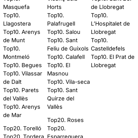
Masquefa
Horts
de Llobregat
Top10.
Top10.
Top10.
Llagostera
Palafrugell
L’Hospitalet de
Top10. Arenys
Top10. Salou
Llobregat
de Munt
Top10. Sant
Top10.
Top10.
Feliu de Guíxols
Castelldefels
Montmeló
Top10. Calafell
Top10. El Prat de
Top10. Begues
Top10. El
Llobregat
Top10. Vilassar
Masnou
de Dalt
Top10. Vila-seca
Top10. Parets
Top10. Sant
del Vallès
Quirze del
Top10. Arenys
Vallès
de Mar
Top20. Roses
Top20. Torelló
Top20.
Top20. Tordera
Esparreguera