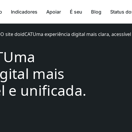
o
Indicadores
Apoiar
É seu
Blog
Status do
>
O site doidCATUma experiência digital mais clara, acessível 
ATUma
gital mais
l e unificada.