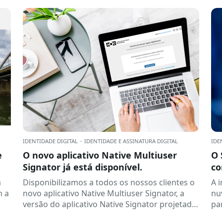
IDENTIDADE DIGITAL
·
IDENTIDADE E ASSINATURA DIGITAL
IDE
e
O novo aplicativo Native Multiuser
O 
Signator já está disponível.
co
Co
a
Disponibilizamos a todos os nossos clientes o
A 
m a
novo aplicativo Native Multiuser Signator, a
nu
versão do aplicativo Native Signator projetada
pa
para ambientes Windows compartilhados...
co