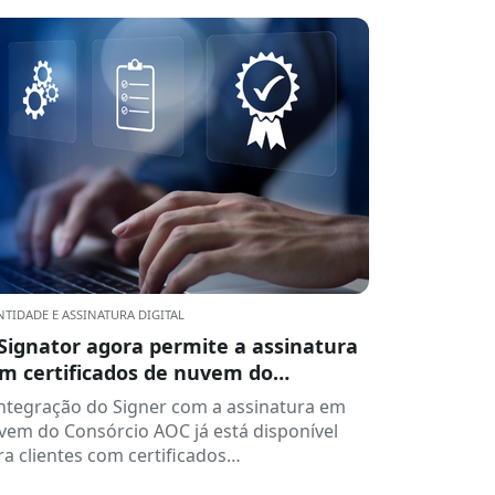
NTIDADE E ASSINATURA DIGITAL
Signator agora permite a assinatura
m certificados de nuvem do
nsórcio AOC.
integração do Signer com a assinatura em
vem do Consórcio AOC já está disponível
ra clientes com certificados
rrespondentes ao perfil de certificado...