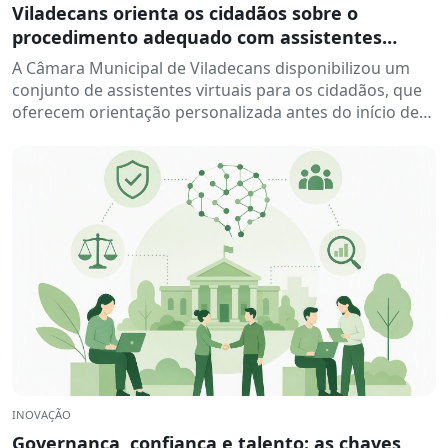
Viladecans orienta os cidadãos sobre o
procedimento adequado com assistentes
digitais: DigiCanvis
A Câmara Municipal de Viladecans disponibilizou um
conjunto de assistentes virtuais para os cidadãos, que
oferecem orientação personalizada antes do início de
um procedimento. A solução ajuda...
INOVAÇÃO
Governança, confiança e talento: as chaves