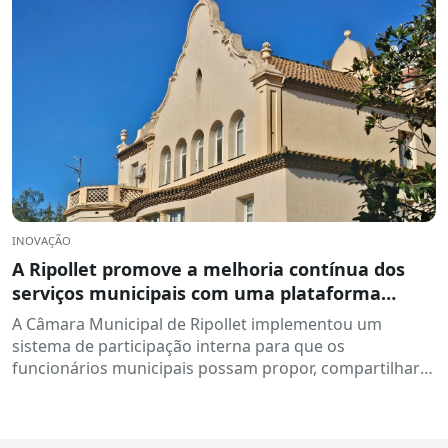
INOVAÇÃO
A Ripollet promove a melhoria contínua dos
serviços municipais com uma plataforma
colaborativa de ideias: DigiCanvis.
A Câmara Municipal de Ripollet implementou um
sistema de participação interna para que os
funcionários municipais possam propor, compartilhar e
avaliar ideias para aprimorar processos e serviços...