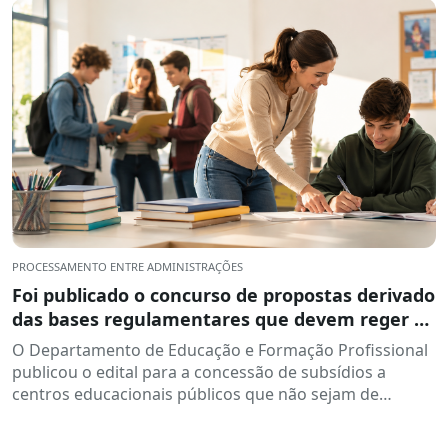
PROCESSAMENTO ENTRE ADMINISTRAÇÕES
Foi publicado o concurso de propostas derivado
das bases regulamentares que devem reger a
concessão de subsídios a centros educativos,
O Departamento de Educação e Formação Profissional
para o desenvolvimento de programas de
publicou o edital para a concessão de subsídios a
formação e inserção profissional, durante o
centros educacionais públicos que não sejam de
ano letivo de 2026-2027.
propriedade de...