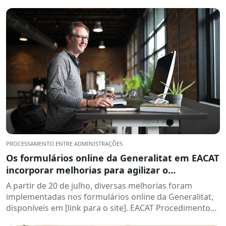
Consórcio para a Formação Contínua da Catalunha...
PROCESSAMENTO ENTRE ADMINISTRAÇÕES
Os formulários online da Generalitat em EACAT
incorporar melhorias para agilizar o
processamento
A partir de 20 de julho, diversas melhorias foram
implementadas nos formulários online da Generalitat,
disponíveis em [link para o site]. EACAT Procedimentos.
Essas mudanças visam...