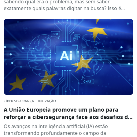
sabendo qual era o problema, mas sem saber
exatamente quais palavras digitar na busca? Isso é...
CÍBER SEGURANÇA
·
INOVAÇÃO
A União Europeia promove um plano para
reforçar a cibersegurança face aos desafios da
inteligência artificial.
Os avanços na inteligência artificial (IA) estão
transformando profundamente o campo da