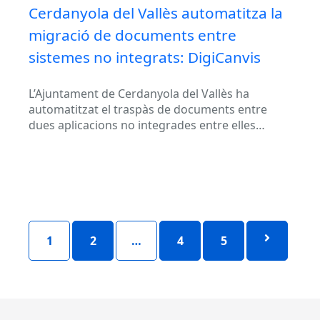
Cerdanyola del Vallès automatitza la
migració de documents entre
sistemes no integrats: DigiCanvis
L’Ajuntament de Cerdanyola del Vallès ha
automatitzat el traspàs de documents entre
dues aplicacions no integrades entre elles
mitjançant la robòtica de processos (RPA). La
solució...
1
2
…
4
5