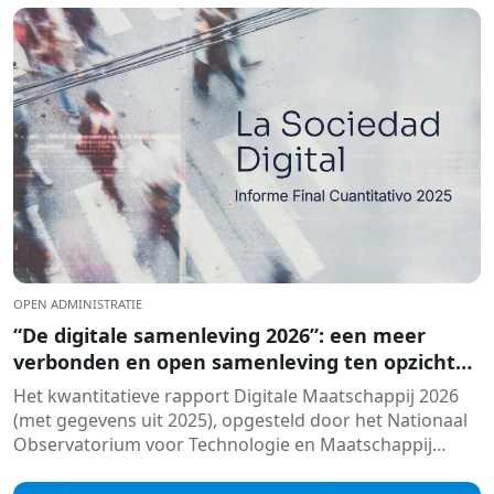
OPEN ADMINISTRATIE
“De digitale samenleving 2026”: een meer
verbonden en open samenleving ten opzichte
van kunstmatige intelligentie
Het kwantitatieve rapport Digitale Maatschappij 2026
(met gegevens uit 2025), opgesteld door het Nationaal
Observatorium voor Technologie en Maatschappij
(ONTSI), biedt een röntgenfoto van de stand van zaken
in de...