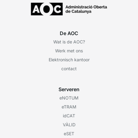
De AOC
Wat is de AOC?
Werk met ons
Elektronisch kantoor
contact
Serveren
eNOTUM
eTRAM
idCAT
VÀLID
eSET