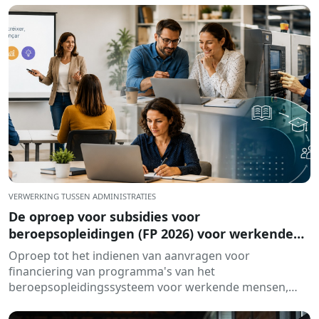
VERWERKING TUSSEN ADMINISTRATIES
De oproep voor subsidies voor
beroepsopleidingen (FP 2026) voor werkende
personen is geopend.
Oproep tot het indienen van aanvragen voor
financiering van programma's van het
beroepsopleidingssysteem voor werkende mensen,
gesubsidieerd door het Consortium voor Permanente
Educatie van Catalonië...