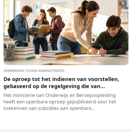
VERWERKING TUSSEN ADMINISTRATIES
De oproep tot het indienen van voorstellen,
gebaseerd op de regelgeving die van
toepassing is op de toekenning van subsidies
Het ministerie van Onderwijs en Beroepsopleiding
aan onderwijsinstellingen voor de
heeft een openbare oproep gepubliceerd voor het
ontwikkeling van opleidings- en
toekennen van subsidies aan openbare
integratieprogramma's gedurende het
onderwijsinstellingen die niet in handen zijn van...
academisch jaar 2026-2027, is gepubliceerd.