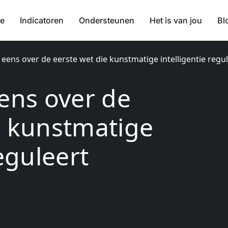
ie
Indicatoren
Ondersteunen
Het is van jou
Bl
 eens over de eerste wet die kunstmatige intelligentie regu
eens over de
e kunstmatige
reguleert