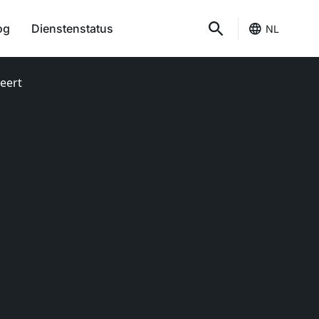
og
Dienstenstatus
NL
leert