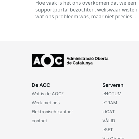
hoeven weten waar je naar moet
Hoe vaak is het ons overkomen dat we een
zoeken.
supportportal bezochten, weliswaar wisten
wat ons probleem was, maar niet precies
wisten welke zoektermen we moesten
gebruiken? Dit is een...
De AOC
Serveren
Wat is de AOC?
eNOTUM
Werk met ons
eTRAM
Elektronisch kantoor
idCAT
contact
VÀLID
eSET
Via Oberta