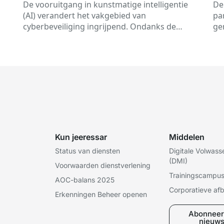
in het licht van de uitdagingen van
di
De vooruitgang in kunstmatige intelligentie
De
kunstmatige intelligentie.
sa
(AI) verandert het vakgebied van
pa
Di
cyberbeveiliging ingrijpend. Ondanks de
ge
mogelijkheden die deze technologieën bieden
aa
om bedreigingen te voorkomen en te
en
versterken...
Kun jeeressar
Middelen
Status van diensten
Digitale Volwas
(DMI)
Voorwaarden dienstverlening
Trainingscampu
AOC-balans 2025
Corporatieve af
Erkenningen Beheer openen
Abonneer
nieuws