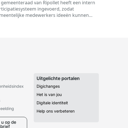
ensten met een
 gemeenteraad van Ripollet heeft een intern
menwerkingsplatform voor ideeën:
rticipatiesysteem ingevoerd, zodat
giCanvis
meentelijke medewerkers ideeën kunnen
ndragen, delen en evalueren om processen
 diensten te verbeteren.
Uitgelichte portalen
senheidsindex
Digichanges
Het is van jou
s
Digitale identiteit
beelding
Help ons verbeteren
 u op de
brief