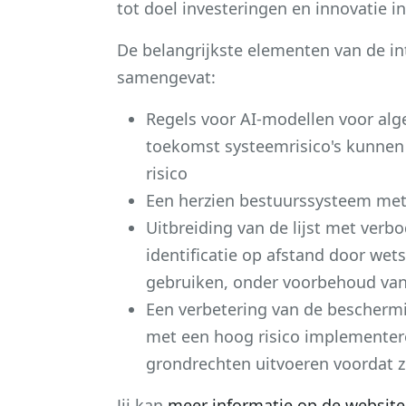
tot doel investeringen en innovatie in
De belangrijkste elementen van de i
samengevat:
Regels voor AI-modellen voor alg
toekomst systeemrisico's kunnen
risico
Een herzien bestuurssysteem me
Uitbreiding van de lijst met ver
identificatie op afstand door we
gebruiken, onder voorbehoud va
Een verbetering van de bescherm
met een hoog risico implementere
grondrechten uitvoeren voordat z
Jij kan
meer informatie op de websit